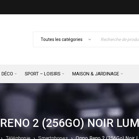
– DÉCO
SPORT – LOISIRS
MAISON & JARDINAGE
RENO 2 (256GO) NOIR LU
›
Téléphonie
›
Smartphones
›
Oppo Reno 2 (256Go) Noir 