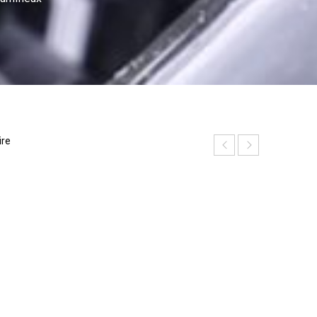
ire
P
h