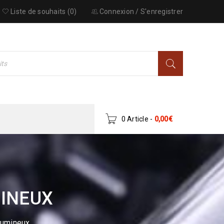
Liste de souhaits (0)
Connexion
/
S'enregistrer
0 Article
-
0,00
€
MINEUX
Lumineux