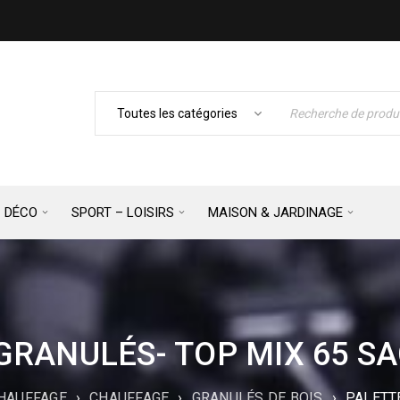
– DÉCO
SPORT – LOISIRS
MAISON & JARDINAGE
GRANULÉS- TOP MIX 65 SA
CHAUFFAGE
›
CHAUFFAGE
›
GRANULÉS DE BOIS
›
PALETTE