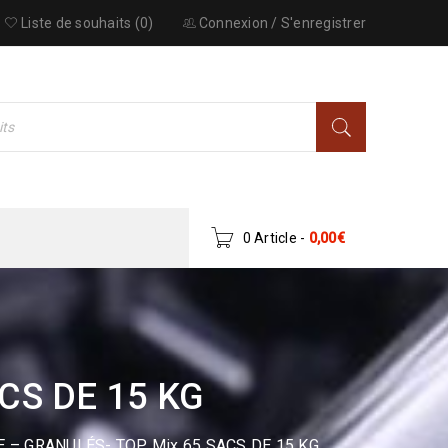
Liste de souhaits (0)
Connexion
/
S'enregistrer
0 Article
-
0,00
€
CS DE 15 KG
 – GRANULÉS- TOP Mix 65 SACS DE 15 KG