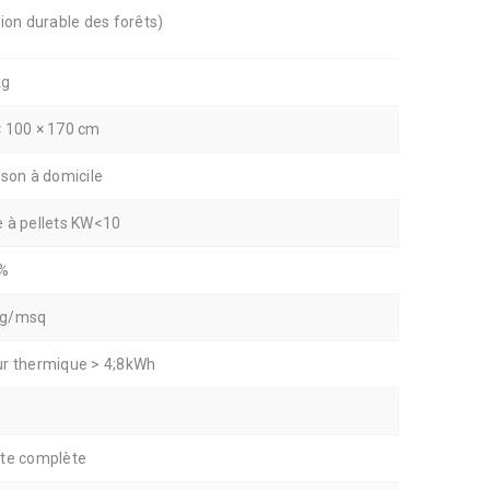
tion durable des forêts)
kg
× 100 × 170 cm
ison à domicile
e à pellets KW<10
7%
g/msq
ur thermique > 4;8kWh
tte complète