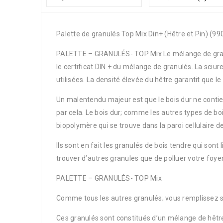
Palette de granulés Top Mix Din+ (Hêtre et Pin) (99
PALETTE – GRANULÉS- TOP Mix Le mélange de granulés
le certificat DIN + du mélange de granulés. La sciur
utilisées. La densité élevée du hêtre garantit que
Un malentendu majeur est que le bois dur ne contien
par cela. Le bois dur; comme les autres types de bois
biopolymère qui se trouve dans la paroi cellulaire de
Ils sont en fait les granulés de bois tendre qui sont
trouver d’autres granules que de polluer votre foyer
PALETTE – GRANULÉS- TOP Mix
Comme tous les autres granulés; vous remplissez si
Ces granulés sont constitués d’un mélange de hêtre 