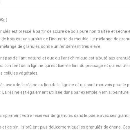
0Kg)
 est pressé à partir de sciure de bois pure non traitée et sèche et 
e de bois est un surplus de l’industrie du meuble. Le mélange de granul
 le mélange de granulés donne un rendement très élevé.
t pas de liant naturel et que du liant chimique est ajouté aux granulé
; contient de la lignine qui est libérée lors du pressage et qui est uti
s cellules végétales.
 liés avec de la résine au lieu de la lignine et qui sont mauvais pour l
. La résine est également utilisée dans par exemple: vernis; peinture;
mplement votre réservoir de granulés dans le poêle avec ces granulé
et de pin. Ils brûlent plus doucement que les granulés de chêne. Ces