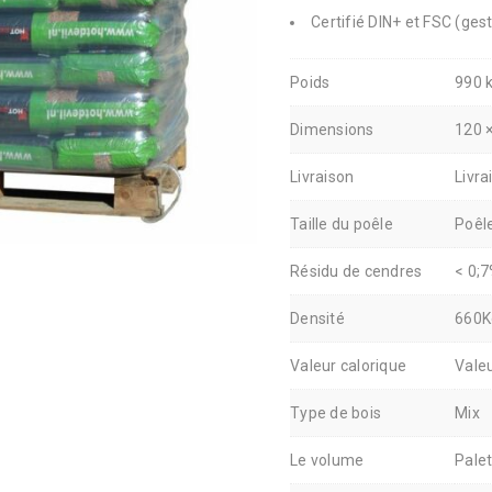
Certifié DIN+ et FSC (ges
Poids
990 
Dimensions
120 
Livraison
Livra
Taille du poêle
Poêl
Résidu de cendres
< 0;
Densité
660K
Valeur calorique
Vale
Type de bois
Mix
Le volume
Pale