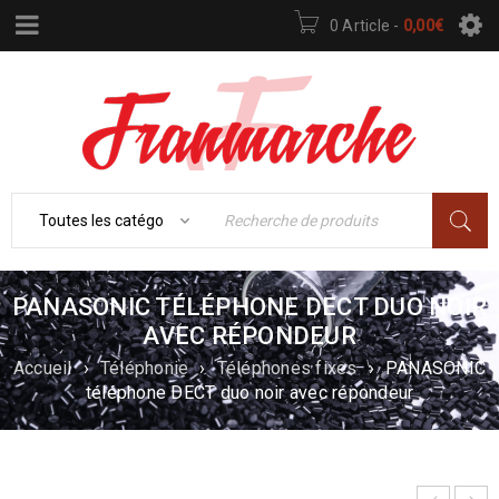
0 Article
-
0,00
€
PANASONIC TÉLÉPHONE DECT DUO NOIR
AVEC RÉPONDEUR
Accueil
›
Téléphonie
›
Téléphones fixes
›
PANASONIC
téléphone DECT duo noir avec répondeur