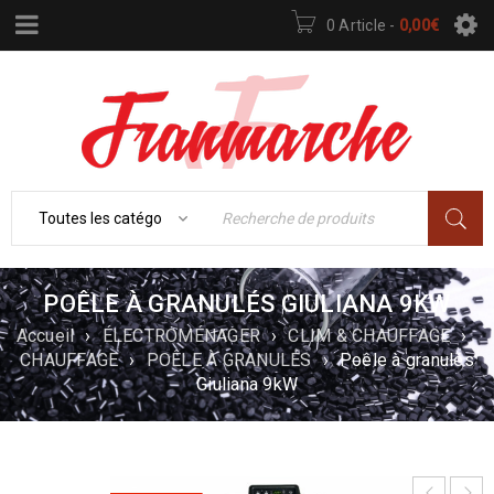
0 Article
-
0,00
€
POÊLE À GRANULÉS GIULIANA 9KW
Accueil
›
ÉLECTROMÉNAGER
›
CLIM & CHAUFFAGE
›
CHAUFFAGE
›
POÊLE À GRANULÉS
›
Poêle à granulés
Giuliana 9kW