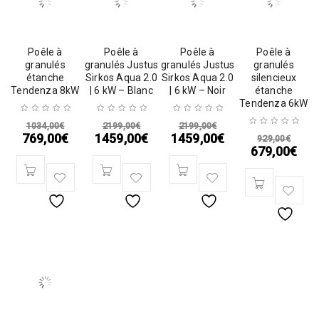
Poêle à
Poêle à
Poêle à
Poêle à
granulés
granulés Justus
granulés Justus
granulés
étanche
Sirkos Aqua 2.0
Sirkos Aqua 2.0
silencieux
Tendenza 8kW
| 6 kW – Blanc
| 6 kW – Noir
étanche
Tendenza 6kW
1034,00
€
2199,00
€
2199,00
€
769,00
€
1459,00
€
1459,00
€
929,00
€
679,00
€