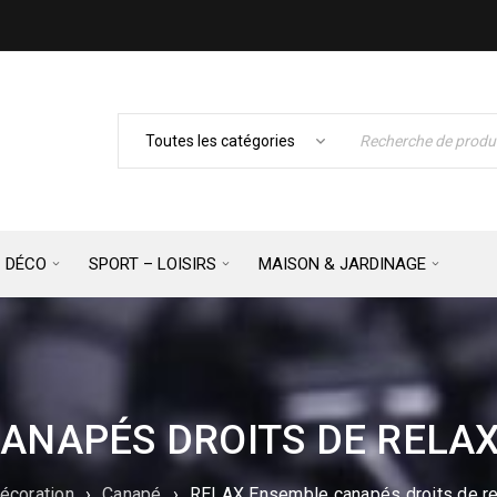
– DÉCO
SPORT – LOISIRS
MAISON & JARDINAGE
ANAPÉS DROITS DE RELAXA
écoration
›
Canapé
›
RELAX Ensemble canapés droits de rel