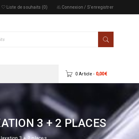
Liste de souhaits (0)
Connexion
/
S'enregistrer
0 Article
-
0,00
€
TION 3 + 2 PLACES
axation 3 + 2 places