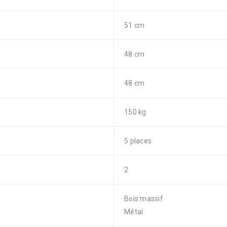
51 cm
48 cm
48 cm
150 kg
5 places
2
Bois massif
Métal