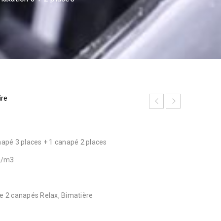
ire
napé 3 places + 1 canapé 2 places
kg/m3
de 2 canapés Relax, Bimatière