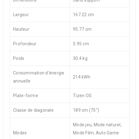
Dimensions
Sans support
Largeur
167.22 cm
Hauteur
95.77 cm
Profondeur
5.95 cm
Poids
30.4 kg
Consommation d’énergie
214 kWh
annuelle
Plate-forme
Tizen OS
Classe de diagonale
189 cm (75″)
Mode jeu, Mode naturel,
Modes
Mode Film, Auto Game