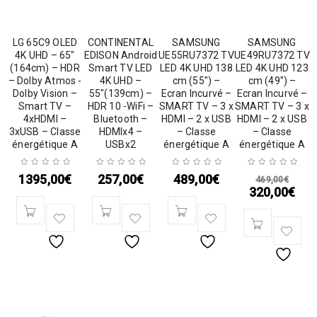
LG 65C9 OLED
CONTINENTAL
SAMSUNG
SAMSUNG
4K UHD – 65″
EDISON Android
UE55RU7372 TV
UE49RU7372 TV
(164cm) – HDR
Smart TV LED
LED 4K UHD 138
LED 4K UHD 123
– Dolby Atmos -
4K UHD –
cm (55″) –
cm (49″) –
Dolby Vision –
55″(139cm) –
Ecran Incurvé –
Ecran Incurvé –
Smart TV –
HDR 10 -WiFi –
SMART TV – 3 x
SMART TV – 3 x
4xHDMI –
Bluetooth –
HDMI – 2 x USB
HDMI – 2 x USB
3xUSB – Classe
HDMIx4 –
– Classe
– Classe
énergétique A
USBx2
énergétique A
énergétique A
1395,00
€
257,00
€
489,00
€
469,00
€
320,00
€