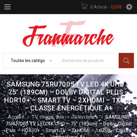
0 Article
-
0,00
€
SAMSUNG 75RU7005 TV LED 4K UHD –
75″ (189CM) – DOLBY DIGITAL PLUS –
HDR10+ – SMART TV – 2XHDMI – 1XUSB
– CLASSE ÉNERGÉTIQUE A+
Accueil
›
TV, Image, Son
›
Téléviseurs
›
SAMSUNG
75RU7005 TV LED 4K UHD – 75″ (189cm) – Dolby Digital
Plus – HDR10+ – Smart TV – 2xHDMI – 1xUSB – Classe