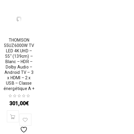
THOMSON
55UZ6000W TV
LED 4K UHD –
55″ (139cm) –
Blanc – HDR –
Dolby Audio –
Android TV – 3
x HDMI – 2 x
USB – Classe
énergétique A +
301,00
€