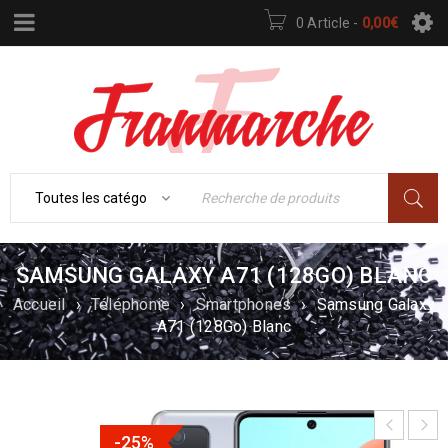
0 Article
-
0,00
€
SAMSUNG GALAXY A71 (128GO) BLANC
Accueil
›
Téléphonie
›
Smartphones
›
Samsung Galaxy
A71 (128Go) Blanc
-25%