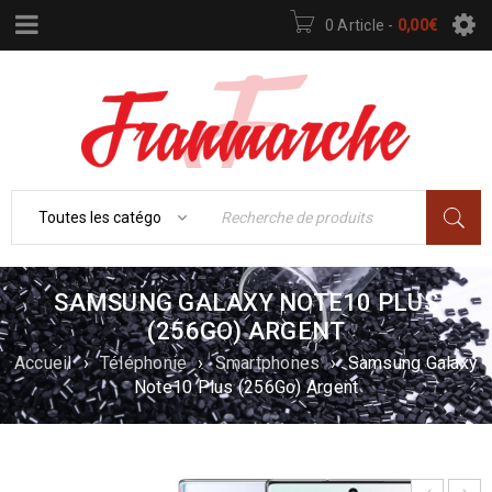
0 Article
-
0,00
€
SAMSUNG GALAXY NOTE10 PLUS
(256GO) ARGENT
Accueil
›
Téléphonie
›
Smartphones
›
Samsung Galaxy
Note10 Plus (256Go) Argent