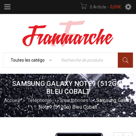
0 Article
-
0,00
€
SAMSUNG GALAXY NOTE9 (512GO)
BLEU COBALT
Accueil
›
Téléphonie
›
Smartphones
›
Samsung Galaxy
Note9 (512Go) Bleu Cobalt