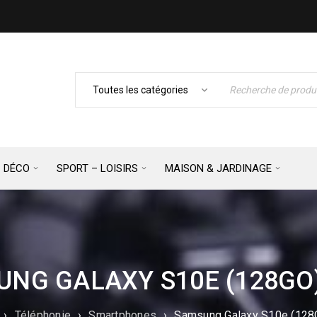
– DÉCO
SPORT – LOISIRS
MAISON & JARDINAGE
NG GALAXY S10E (128GO
›
Téléphonie
›
Smartphones
›
Samsung Galaxy S10e (128