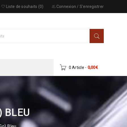
Liste de souhaits (0)
Connexion
/
S'enregistrer
0 Article
-
0,00
€
) BLEU
Go) Bleu