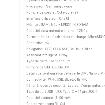
Système d’exploitation : Android 9.0 Pie
Processeur : Samsung Exynos
Nombre de coeurs : Octa-Core (8)
Interface utilisateur : One UI
Mémoire RAM : 6 Go – LPDDR4X SDRAM
Capacité de la mémoire interne : 128 Go
Cartes mémoire flash prises en charge : MicroSDH
Connexion : 4G+
Navigation : GPS, GLONASS, BeiDou, Galileo
Assistant intelligent : Bixby
Type de carte SIM : NanoSim
Nombre de SIM : Double SIM
Détails de configuration de la carte SIM : Nano SI
Connectivité : Wi-Fi, USB, Bluetooth, NFC
Périphériques de sécurité : Lecteur d’empreintes di
Type de port USB : USB Type-C – 24 pin USB-C
Capacité batterie : 3100 mAh
Chargement sans fil : Oui