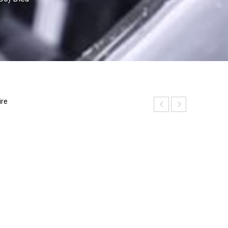
ire
P
h