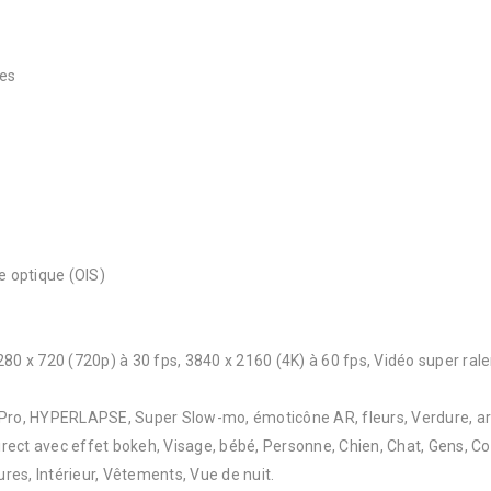
ées
e optique (OIS)
280 x 720 (720p) à 30 fps, 3840 x 2160 (4K) à 60 fps, Vidéo super ral
o, HYPERLAPSE, Super Slow-mo, émoticône AR, fleurs, Verdure, arbre
irect avec effet bokeh, Visage, bébé, Personne, Chien, Chat, Gens, Couc
res, Intérieur, Vêtements, Vue de nuit.