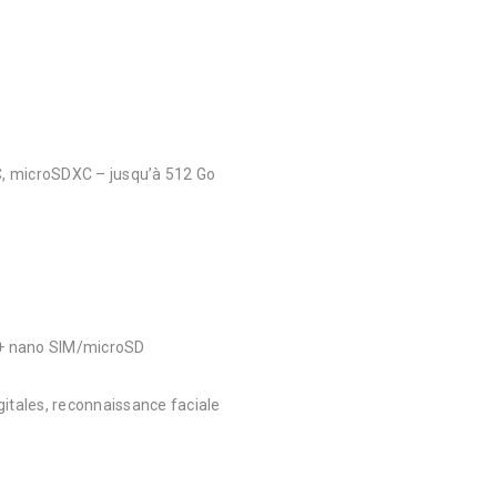
C, microSDXC – jusqu’à 512 Go
M + nano SIM/microSD
gitales, reconnaissance faciale