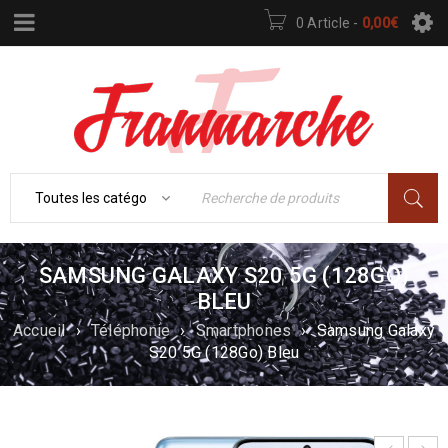
0 Article
-
0,00
€
SAMSUNG GALAXY S20 5G (128GO)
BLEU
Accueil
›
Téléphonie
›
Smartphones
›
Samsung Galaxy
S20 5G (128Go) Bleu