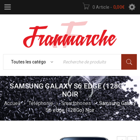
0 Article
-
0,00
€
SAMSUNG GALAXY S6 EDGE (128GO)
NOIR
Accueil
›
Téléphonie
›
Smartphones
›
Samsung Galaxy
S6 edge (128Go) Noir