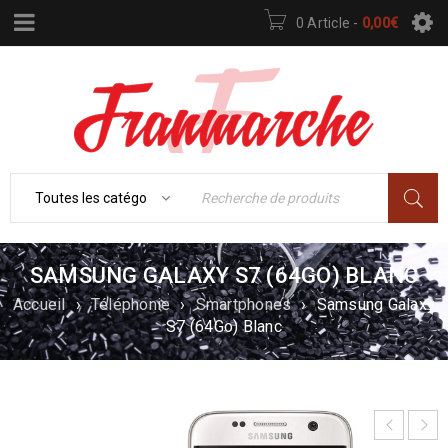
0 Article
-
0,00
€
SAMSUNG GALAXY S7 (64GO) BLANC
Accueil
›
Téléphonie
›
Smartphones
›
Samsung Galaxy
S7 (64Go) Blanc