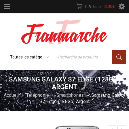
0 Article
-
0,00
€
SAMSUNG GALAXY S7 EDGE (128GO)
ARGENT
Accueil
›
Téléphonie
›
Smartphones
›
Samsung Galaxy
S7 Edge (128Go) Argent