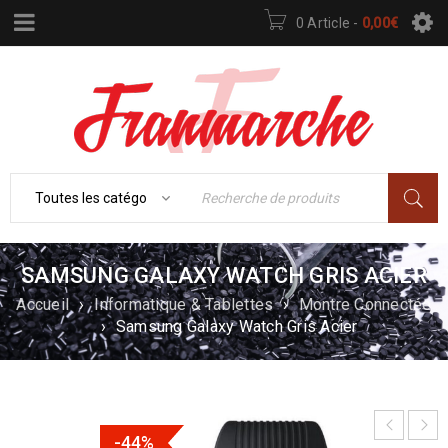
0 Article
-
0,00
€
SAMSUNG GALAXY WATCH GRIS ACIER
Accueil
›
Informatique & Tablettes
›
Montre Connectée
›
Samsung Galaxy Watch Gris Acier
-44%