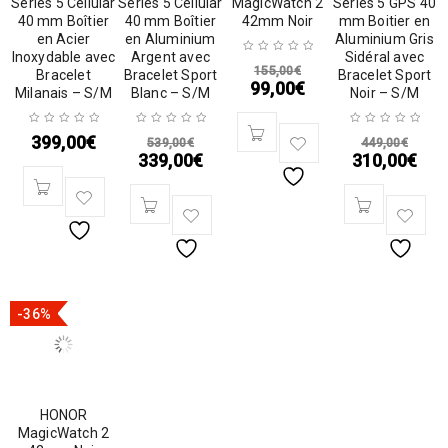
Series 5 Cellular
Series 5 Cellular
MagicWatch 2
Series 5 GPS 40
40 mm Boîtier
40 mm Boîtier
42mm Noir
mm Boitier en
en Acier
en Aluminium
Aluminium Gris
Inoxydable avec
Argent avec
Sidéral avec
155,00
€
Bracelet
Bracelet Sport
Bracelet Sport
99,00
€
Milanais – S/M
Blanc – S/M
Noir – S/M
399,00
€
539,00
€
449,00
€
339,00
€
310,00
€
-36%
HONOR
MagicWatch 2