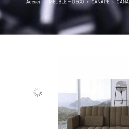
Accueil
›
MEUBLE – DÉCO
›
CANAPÉ
›
CANA