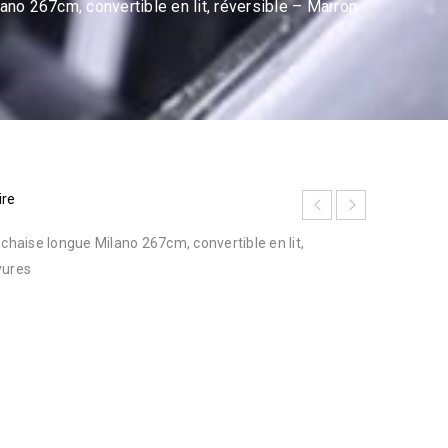
o 267cm, convertible en lit, réversible – Marron
ire
aise longue Milano 267cm, convertible en lit,
yures