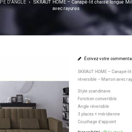
PÉ D’ANGLE
›
SKRAUT HOME – Canapé-lit chaise longue Milan
avec rayures
Écrivez votre commenta
SKRAUT HOME – Canapé-lit ch
réversible – Marron avec ra
Style scandinave
Fonction convertible
Angle réversible
3 places + méridienne
Couchage d’appoint