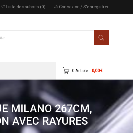
Liste de souhaits (0)
Connexion
/
S'enregistrer
0 Article
-
0,00
€
UE MILANO 267CM,
ON AVEC RAYURES