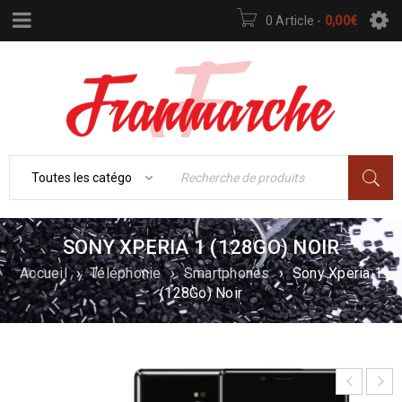
0 Article
-
0,00
€
SONY XPERIA 1 (128GO) NOIR
Accueil
›
Téléphonie
›
Smartphones
›
Sony Xperia 1
(128Go) Noir