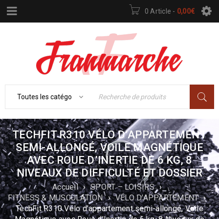
0 Article
-
0,00
€
TECHFIT R310 VÉLO D’APPARTEMENT
SEMI-ALLONGÉ, VOILE MAGNÉTIQUE
AVEC ROUE D’INERTIE DE 6 KG, 8
NIVEAUX DE DIFFICULTÉ ET DOSSIER
Accueil
›
SPORT – LOISIRS
›
FITNESS & MUSCULATION
›
VÉLO D’APPARTEMENT
›
TechFit R310 Vélo d’appartement semi-allongé, Voile