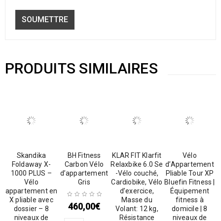
PRODUITS SIMILAIRES
Skandika
BH Fitness
KLAR FIT Klarfit
Vélo
Foldaway X-
Carbon Vélo
Relaxbike 6.0 Se
d’Appartement
1000 PLUS –
d’appartement
-Vélo couché,
Pliable Tour XP
Vélo
Gris
Cardiobike, Vélo
Bluefin Fitness |
appartement en
d’exercice,
Équipement
X pliable avec
Masse du
fitness à
460,00
€
dossier – 8
Volant: 12 kg,
domicile | 8
niveaux de
Résistance
niveaux de