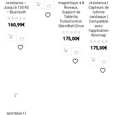
resistance –
magnétique à 8
résistance |
Jusqu’à 130 KG
Niveaux,
Capteurs de
– Bluetooth
Support de
rythme
Tablette,
cardiaque |
PulseControl,
Compatible
160,99
€
SilentBelt Drive
avec
l’application
Kinomap
175,00
€
175,00
€
sportplus+ |