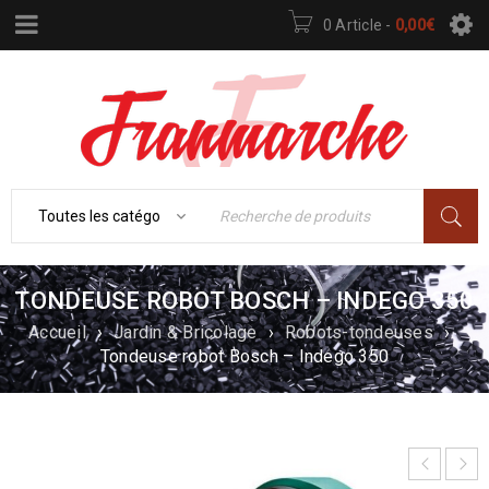
0 Article
-
0,00
€
TONDEUSE ROBOT BOSCH – INDEGO 350
Accueil
›
Jardin & Bricolage
›
Robots-tondeuses
›
Tondeuse robot Bosch – Indego 350