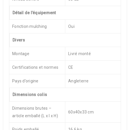
Détail de l’équipement
Fonction mulching
Oui
Divers
Montage
Livré monté
Certifications et normes
CE
Pays d’origine
Angleterre
Dimensions colis
Dimensions brutes –
60x40x33 cm
article emballé (L x l x H)
Poids emballé
16,6 kg