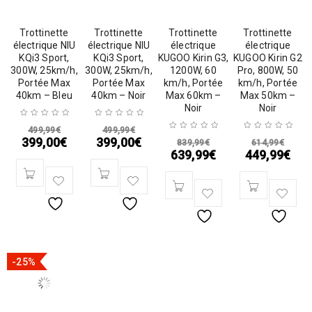
Trottinette
Trottinette
Trottinette
Trottinette
électrique NIU
électrique NIU
électrique
électrique
KQi3 Sport,
KQi3 Sport,
KUGOO Kirin G3,
KUGOO Kirin G2
300W, 25km/h,
300W, 25km/h,
1200W, 60
Pro, 800W, 50
Portée Max
Portée Max
km/h, Portée
km/h, Portée
40km – Bleu
40km – Noir
Max 60km –
Max 50km –
Noir
Noir
499,99
€
499,99
€
399,00
€
399,00
€
839,99
€
614,99
€
639,99
€
449,99
€
-25%