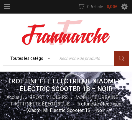
0 Article
-
0,00
€
TROTTINETTE ÉLECTRIQUE XIAOMI MI
ELECTRIC SCOOTER 1S – NOIR
Accueil
›
SPORT – LOISIRS
›
MOBILITÉ URBAINE
›
TROTTINETTE ÉLECTRIQUE
›
Trottinette électrique
Xiaomi Mi Electric Scooter 1S – Noir