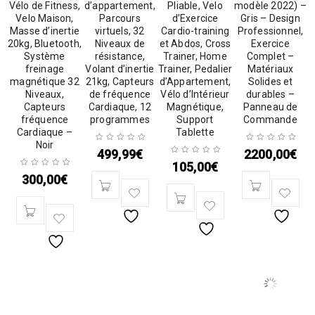
Vélo de Fitness,
d’appartement,
Pliable, Velo
modèle 2022) –
Velo Maison,
Parcours
d’Exercice
Gris – Design
Masse d’inertie
virtuels, 32
Cardio-training
Professionnel,
20kg, Bluetooth,
Niveaux de
et Abdos, Cross
Exercice
Système
résistance,
Trainer, Home
Complet –
freinage
Volant d’inertie
Trainer, Pedalier
Matériaux
magnétique 32
21kg, Capteurs
d’Appartement,
Solides et
Niveaux,
de fréquence
Vélo d’Intérieur
durables –
Capteurs
Cardiaque, 12
Magnétique,
Panneau de
fréquence
programmes
Support
Commande
Cardiaque –
Tablette
Noir
499,99
€
2200,00
€
105,00
€
300,00
€