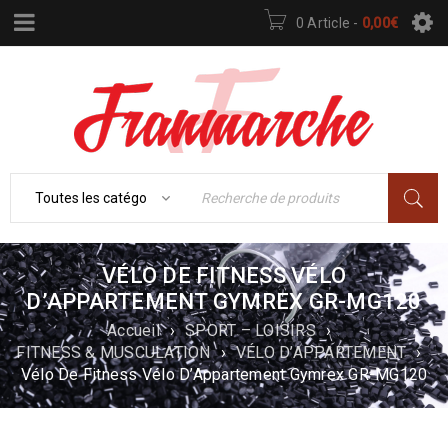
0 Article
-
0,00
€
VÉLO DE FITNESS VÉLO
D’APPARTEMENT GYMREX GR-MG120
Accueil
›
SPORT – LOISIRS
›
FITNESS & MUSCULATION
›
VÉLO D’APPARTEMENT
›
Vélo De Fitness Vélo D’Appartement Gymrex GR-MG120