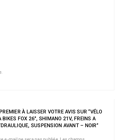
e.
PREMIER À LAISSER VOTRE AVIS SUR “VÉLO
BIKES FOX 26″, SHIMANO 21V, FREINS A
DRAULIQUE, SUSPENSION AVANT – NOIR”
e e-mail ne sera pas publiée.
Les champs