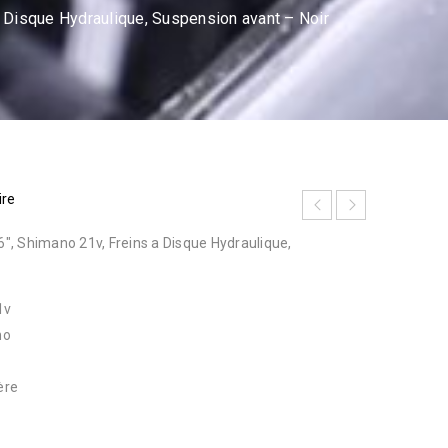
 Disque Hydraulique, Suspension avant – Noir
ire
, Shimano 21v, Freins a Disque Hydraulique,
1v
no
ère