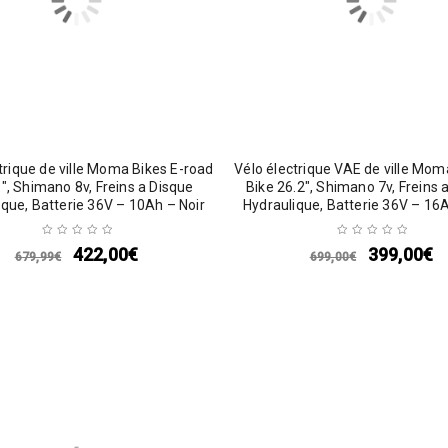
trique de ville Moma Bikes E-road
Vélo électrique VAE de ville Mom
″, Shimano 8v, Freins a Disque
Bike 26.2″, Shimano 7v, Freins 
ique, Batterie 36V – 10Ah – Noir
Hydraulique, Batterie 36V – 16A
422,00
€
399,00
€
679,99
€
699,00
€