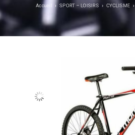
Accueil
›
SPORT – LOISIRS
›
CYCLISME
›