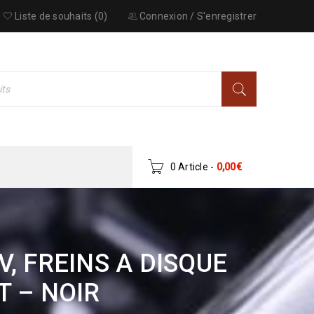
Liste de souhaits (0)
Connexion
/
S'enregistrer
0 Article
-
0,00
€
, FREINS A DISQUE
 – NOIR