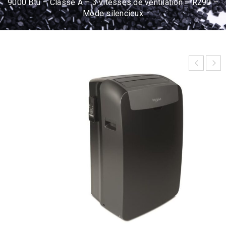
9000 Btu – Classe A – 3 vitesses de ventilation – R290 –
Mode silencieux