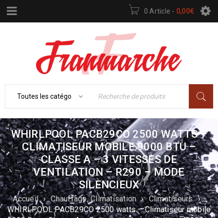
0 Article
-
0,00
€
WHIRLPOOL PACB29CO 2500 WATTS –
CLIMATISEUR MOBILE 9000 BTU –
CLASSE A – 3 VITESSES DE
VENTILATION – R290 – MODE
SILENCIEUX
Accueil
›
Chauffage, Climatisation
›
Climatiseurs
›
WHIRLPOOL PACB29CO 2500 watts – Climatiseur mobile