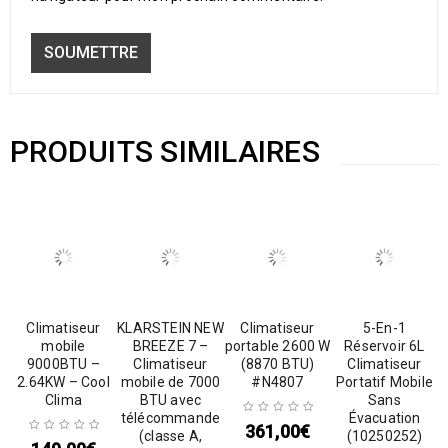
PRODUITS SIMILAIRES
Climatiseur
KLARSTEIN NEW
Climatiseur
5-En-1
mobile
BREEZE 7 –
portable 2600 W
Réservoir 6L
9000BTU –
Climatiseur
(8870 BTU)
Climatiseur
2.64KW – Cool
mobile de 7000
#N4807
Portatif Mobile
Clima
BTU avec
Sans
télécommande
Évacuation
361,00
€
(classe A,
(10250252)