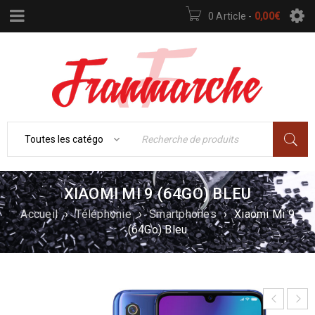
0 Article
-
0,00
€
XIAOMI MI 9 (64GO) BLEU
Accueil
›
Téléphonie
›
Smartphones
›
Xiaomi Mi 9
(64Go) Bleu