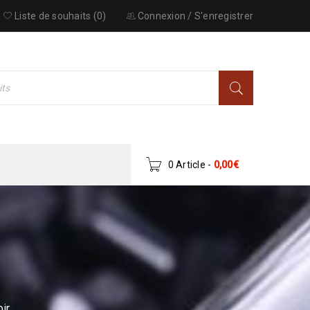
Liste de souhaits (0)
Connexion
/
S'enregistrer
0 Article
-
0,00
€
ir