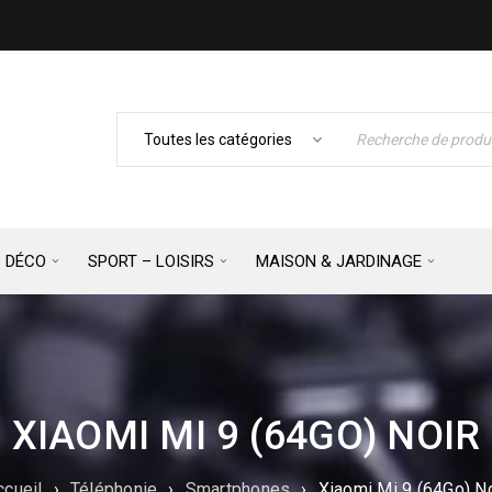
– DÉCO
SPORT – LOISIRS
MAISON & JARDINAGE
XIAOMI MI 9 (64GO) NOIR
ccueil
›
Téléphonie
›
Smartphones
›
Xiaomi Mi 9 (64Go) No