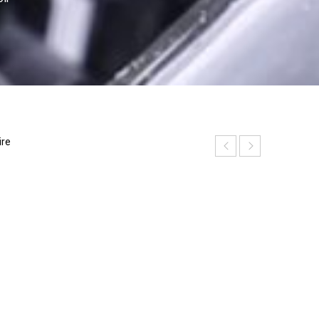
ire
P
h