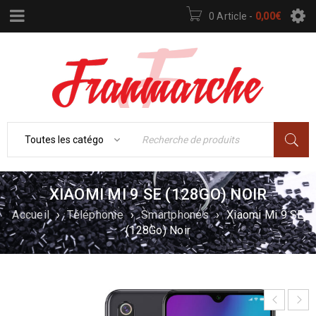
0 Article
-
0,00
€
XIAOMI MI 9 SE (128GO) NOIR
Accueil
›
Téléphonie
›
Smartphones
›
Xiaomi Mi 9 SE
(128Go) Noir