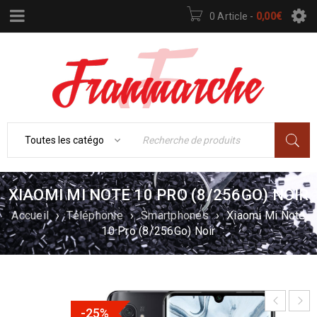
0 Article
-
0,00
€
XIAOMI MI NOTE 10 PRO (8/256GO) NOIR
Accueil
›
Téléphonie
›
Smartphones
›
Xiaomi Mi Note
10 Pro (8/256Go) Noir
-25%