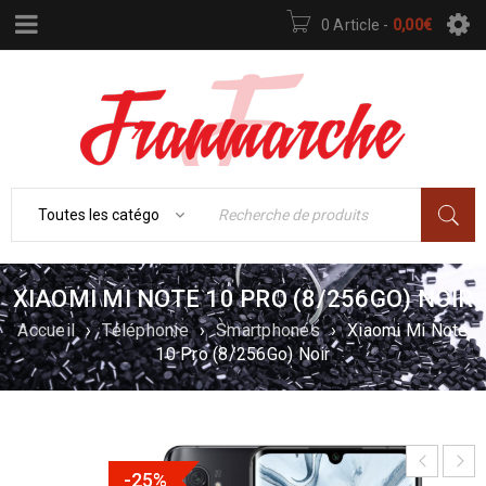
0 Article
-
0,00
€
XIAOMI MI NOTE 10 PRO (8/256GO) NOIR
Accueil
›
Téléphonie
›
Smartphones
›
Xiaomi Mi Note
10 Pro (8/256Go) Noir
-25%