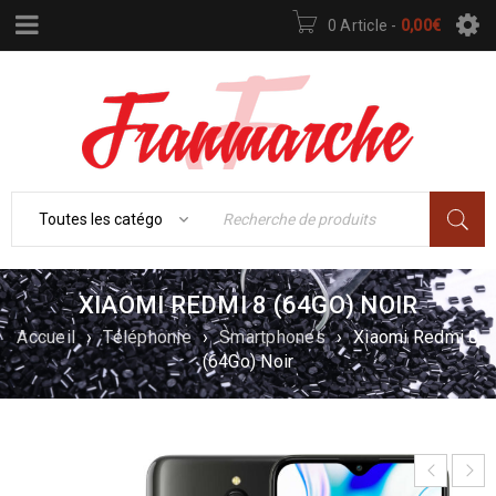
0 Article
-
0,00
€
XIAOMI REDMI 8 (64GO) NOIR
Accueil
›
Téléphonie
›
Smartphones
›
Xiaomi Redmi 8
(64Go) Noir