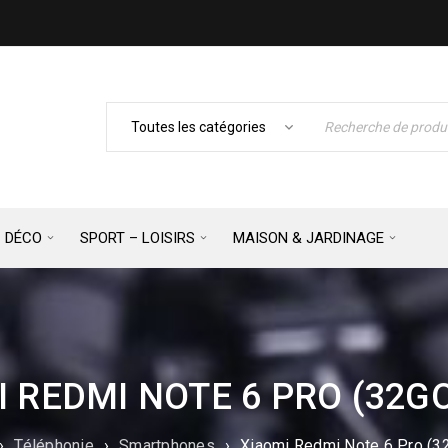
– DÉCO
SPORT – LOISIRS
MAISON & JARDINAGE
 REDMI NOTE 6 PRO (32G
›
Téléphonie
›
Smartphones
›
Xiaomi Redmi Note 6 Pro (3