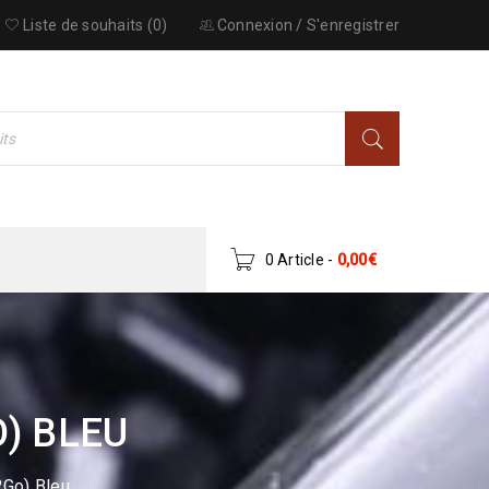
Liste de souhaits (0)
Connexion
/
S'enregistrer
0 Article
-
0,00
€
O) BLEU
2Go) Bleu