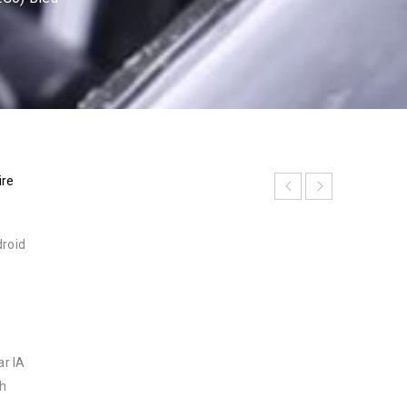
ire
droid
r IA
Ah