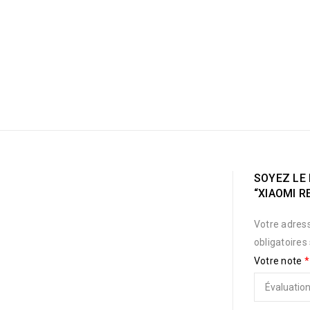
SOYEZ LE 
“XIAOMI R
Votre adress
obligatoires
Votre note
*