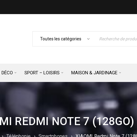
– DÉCO
SPORT – LOISIRS
MAISON & JARDINAGE
MI REDMI NOTE 7 (128GO)
›
Téléphonie
›
Smartphones
›
XIAOMI Redmi Note 7 (128