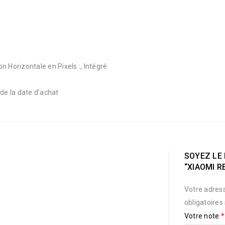
on Horizontale en Pixels :, Intégré
 de la date d’achat
SOYEZ LE 
“XIAOMI R
Votre adress
obligatoires
Votre note
*