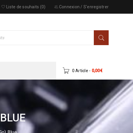
Liste de souhaits (0)
Connexion
/
S'enregistrer
0 Article
-
0,00
€
 BLUE
Go) Blue