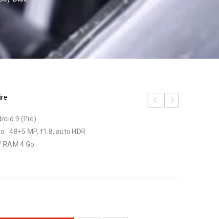
ire
roid 9 (Pie)
to : 48+5 MP, f1.8, auto HDR
/ RAM 4 Go