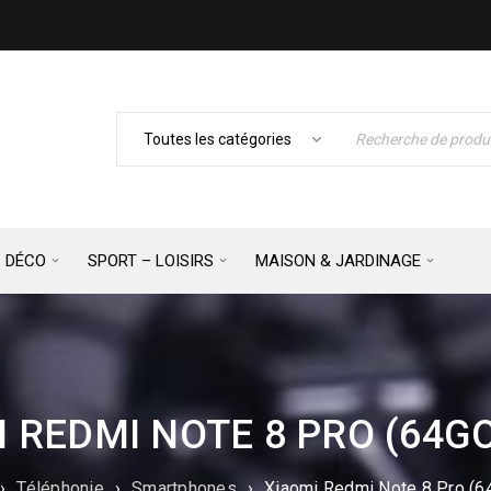
– DÉCO
SPORT – LOISIRS
MAISON & JARDINAGE
 REDMI NOTE 8 PRO (64G
›
Téléphonie
›
Smartphones
›
Xiaomi Redmi Note 8 Pro (6