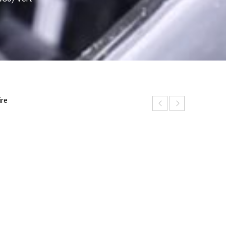
ire
P
h