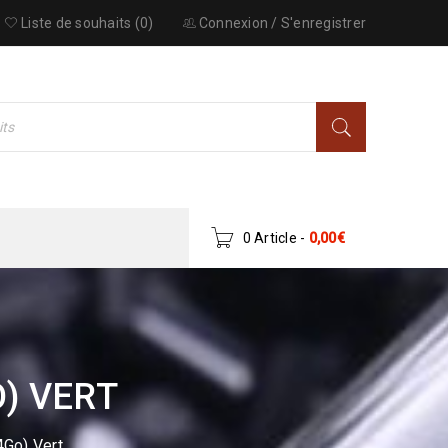
Liste de souhaits (0)
Connexion
/
S'enregistrer
0 Article
-
0,00
€
O) VERT
4Go) Vert