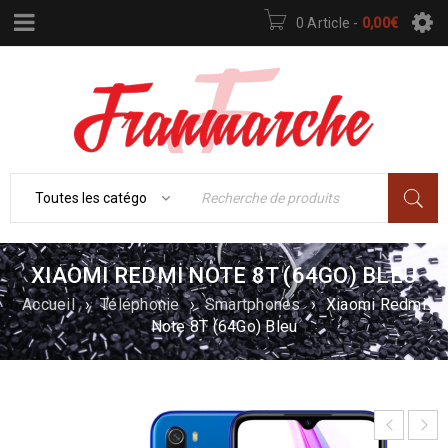
0 Article
-
0,00
€
XIAOMI REDMI NOTE 8T (64GO) BLEU
Accueil
›
Téléphonie
›
Smartphones
›
Xiaomi Redmi
Note 8T (64Go) Bleu