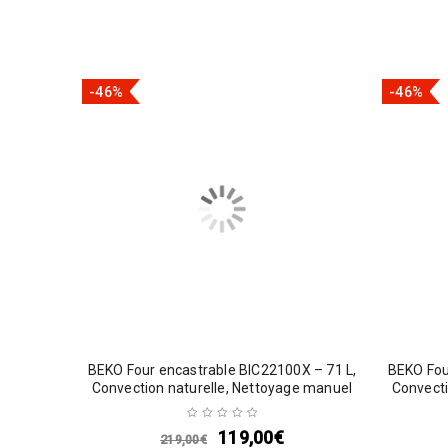
-46%
-46%
BEKO Four encastrable BIC22100X – 71 L,
BEKO Fou
Convection naturelle, Nettoyage manuel
Convecti
119,00
€
219,00
€