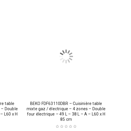
re table
BEKO FDF63110DBR – Cuisinière table
s – Double
mixte gaz / électrique – 4 zones – Double
 – L60 x H
four électrique – 49 L – 38 L – A – L60 x H
85 cm