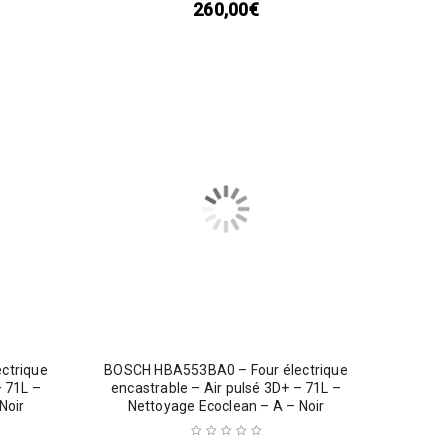
260,00
€
ctrique
BOSCH HBA553BA0 – Four électrique
– 71L –
encastrable – Air pulsé 3D+ – 71L –
Noir
Nettoyage Ecoclean – A – Noir