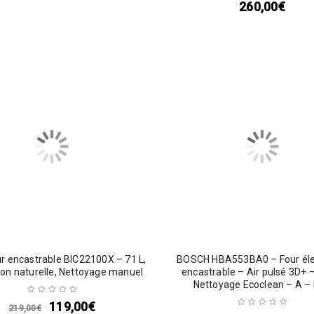
260,00
€
r encastrable BIC22100X – 71 L,
BOSCH HBA553BA0 – Four éle
on naturelle, Nettoyage manuel
encastrable – Air pulsé 3D+ 
Nettoyage Ecoclean – A – 
119,00
€
219,00
€