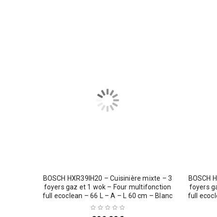
BOSCH HXR39IH20 – Cuisinière mixte – 3
BOSCH HX
foyers gaz et 1 wok – Four multifonction
foyers g
full ecoclean – 66 L – A – L 60 cm – Blanc
full ecoc