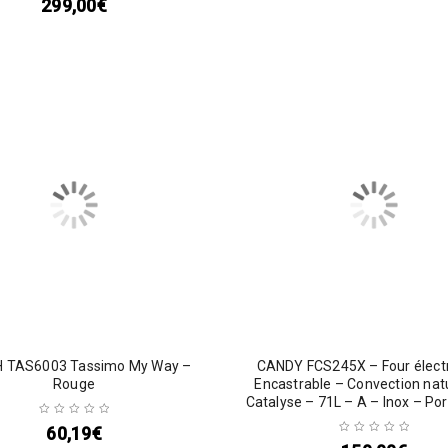
299,00
€
 TAS6003 Tassimo My Way –
CANDY FCS245X – Four élect
Rouge
Encastrable – Convection natu
Catalyse – 71L – A – Inox – Por
60,19
€