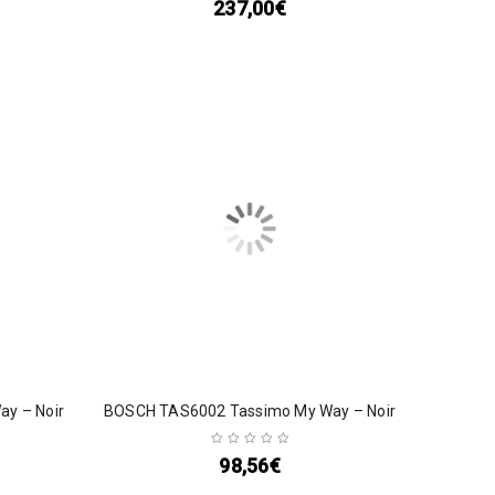
237,00
€
y – Noir
BOSCH TAS6002 Tassimo My Way – Noir
98,56
€