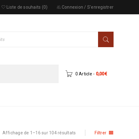
Liste de souhaits (0)
Connexion
/
S'enregistrer
0 Article
-
0,00
€
Accueil
›
Cuisine, Cuisson
Affichage de 1–16 sur 104 résultats
Filtrer