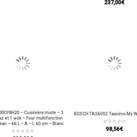
237,00
€
R39IH20 – Cuisinière mixte – 3
BOSCH TAS6002 Tassimo My Wa
az et 1 wok – Four multifonction
lean – 66 L – A – L 60 cm – Blanc
98,56
€