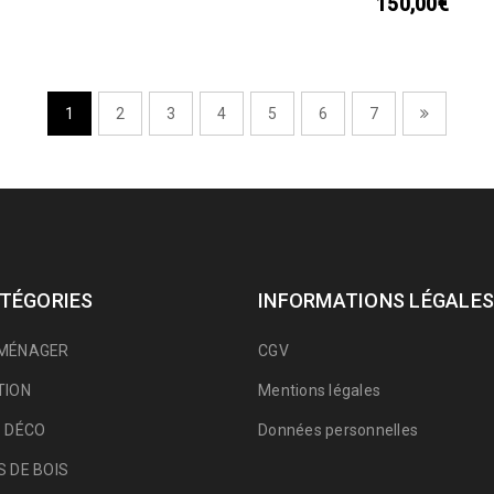
150,00
€
1
2
3
4
5
6
7
TÉGORIES
INFORMATIONS LÉGALES
MÉNAGER
CGV
TION
Mentions légales
 DÉCO
Données personnelles
 DE BOIS