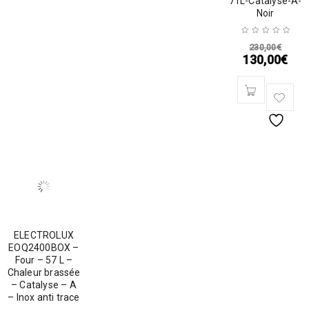
71L-Catalyse-A-
Noir
230,00
€
130,00
€
ELECTROLUX
EOQ2400BOX –
Four – 57 L –
Chaleur brassée
– Catalyse – A
– Inox anti trace