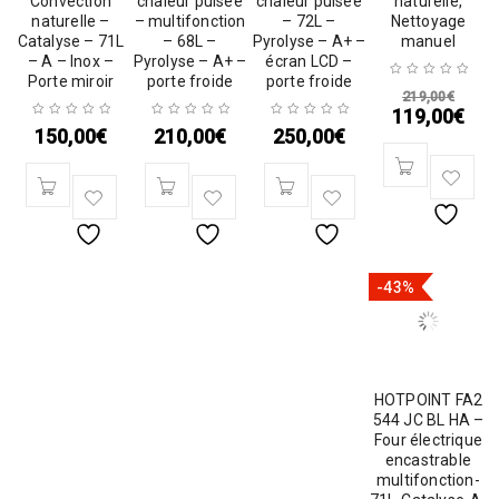
Convection
chaleur pulsée
chaleur pulsée
naturelle,
naturelle –
– multifonction
– 72L –
Nettoyage
Catalyse – 71L
– 68L –
Pyrolyse – A+ –
manuel
– A – Inox –
Pyrolyse – A+ –
écran LCD –
Porte miroir
porte froide
porte froide
219,00
€
119,00
€
150,00
€
210,00
€
250,00
€
-43%
HOTPOINT FA2
544 JC BL HA –
Four électrique
encastrable
multifonction-