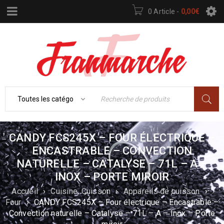
0 Article
-
0,00
€
CANDY FCS245X – FOUR ÉLECTRIQUE –
ENCASTRABLE – CONVECTION
NATURELLE – CATALYSE – 71L – A –
INOX – PORTE MIROIR
Accueil
›
Cuisine, Cuisson
›
Appareils de cuisson
›
Four
›
CANDY FCS245X – Four électrique – Encastrable –
Convection naturelle – Catalyse – 71L – A – Inox – Porte