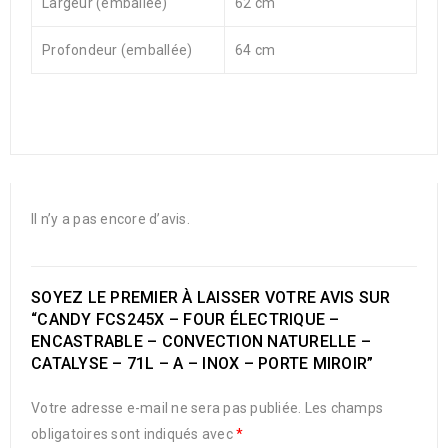
Largeur (emballée)
62 cm
Profondeur (emballée)
64 cm
Il n’y a pas encore d’avis.
SOYEZ LE PREMIER À LAISSER VOTRE AVIS SUR
“CANDY FCS245X – FOUR ÉLECTRIQUE –
ENCASTRABLE – CONVECTION NATURELLE –
CATALYSE – 71L – A – INOX – PORTE MIROIR”
Votre adresse e-mail ne sera pas publiée.
Les champs
obligatoires sont indiqués avec
*