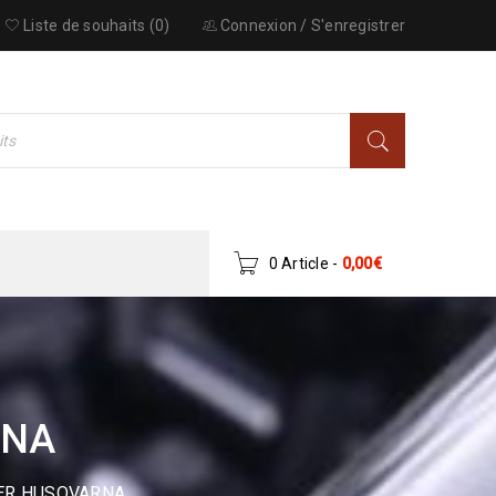
Liste de souhaits (0)
Connexion
/
S'enregistrer
0 Article
-
0,00
€
RNA
ER HUSQVARNA