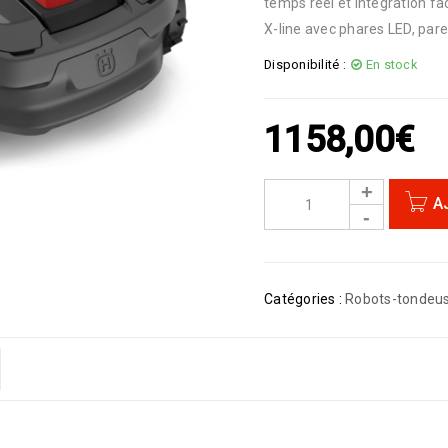
temps réel et intégration f
X-line avec phares LED, pare
Disponibilité :
En stock
1158,00
€
A
Catégories :
Robots-tondeu