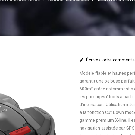
Écrivez votre commenta
Modèle fiable et hautes perfo
garantit une pelouse parfa
600m² grâce notamment à d
les passages étroits à parti
d’inclinaison. Utilisation in
à la fonction Cut Down mode
gamme premium X-line, il e
navigation assistée par GPS.