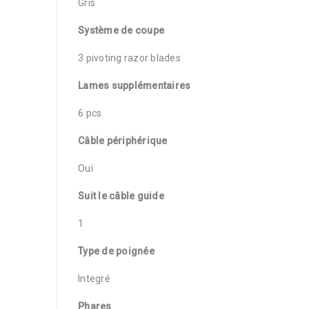
Gris
Système de coupe
3 pivoting razor blades
Lames supplémentaires
6 pcs
Câble périphérique
Oui
Suit le câble guide
1
Type de poignée
Integré
Phares