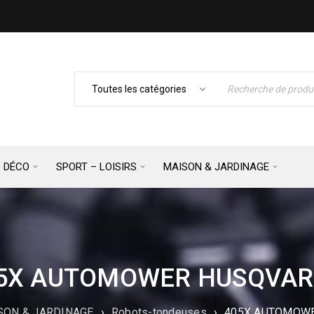
– DÉCO
SPORT – LOISIRS
MAISON & JARDINAGE
5X AUTOMOWER HUSQVA
SON & JARDINAGE
›
Robots-tondeuses
›
405X AUTOMOW