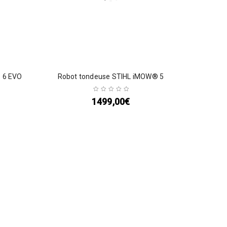
 6 EVO
Robot tondeuse STIHL iMOW® 5
1499,00
€