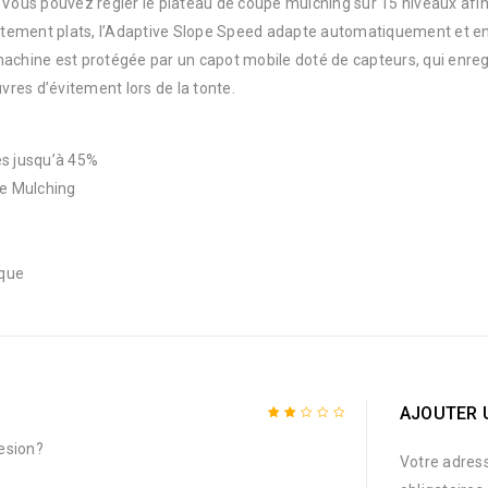
 Vous pouvez régler le plateau de coupe mulching sur 15 niveaux afin 
itement plats, l’Adaptive Slope Speed adapte automatiquement et en
a machine est protégée par un capot mobile doté de capteurs, qui enre
res d’évitement lors de la tonte.
es jusqu’à 45%
me Mulching
ique
AJOUTER 
Note
esion?
Votre adress
2
sur