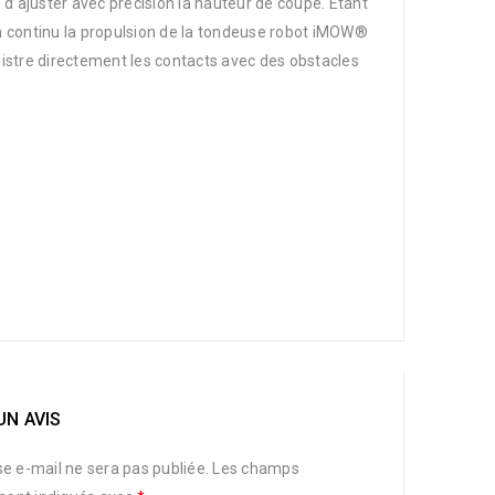
d’ajuster avec précision la hauteur de coupe. Étant
 continu la propulsion de la tondeuse robot iMOW®
gistre directement les contacts avec des obstacles
UN AVIS
e e-mail ne sera pas publiée.
Les champs