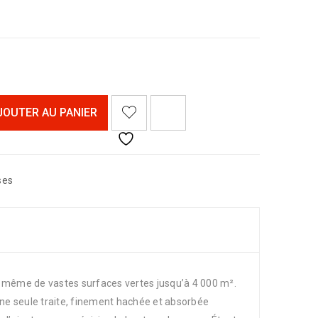
<I CLASS="PE-7S-REFRESH-2"></I><SPAN CLASS="TS-TOOLTIP BUTTON-TOOLTIP">COMPARER</SPAN>
JOUTER AU PANIER
ses
même de vastes surfaces vertes jusqu’à 4 000 m².
une seule traite, finement hachée et absorbée