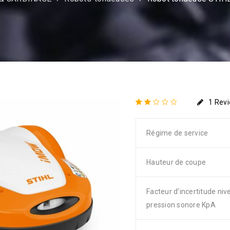
1
Rev
Noté
1
2.00
Régime de service
sur 5
basé
sur
notation
Hauteur de coupe
client
Facteur d’incertitude niv
pression sonore KpA