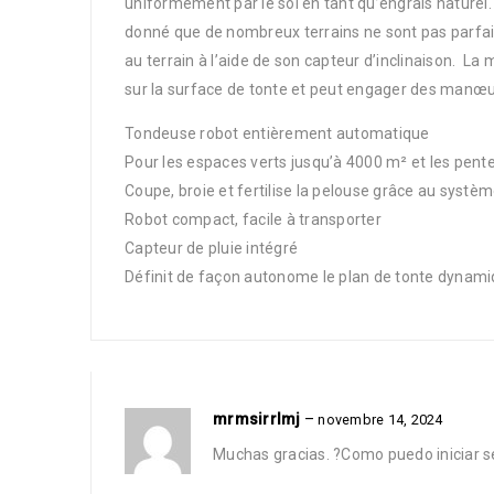
uniformément par le sol en tant qu’engrais naturel.
donné que de nombreux terrains ne sont pas parfa
au terrain à l’aide de son capteur d’inclinaison. L
sur la surface de tonte et peut engager des manœuv
Tondeuse robot entièrement automatique
Pour les espaces verts jusqu’à 4000 m² et les pent
Coupe, broie et fertilise la pelouse grâce au systè
Robot compact, facile à transporter
Capteur de pluie intégré
Définit de façon autonome le plan de tonte dynam
mrmsirrlmj
–
novembre 14, 2024
Muchas gracias. ?Como puedo iniciar s