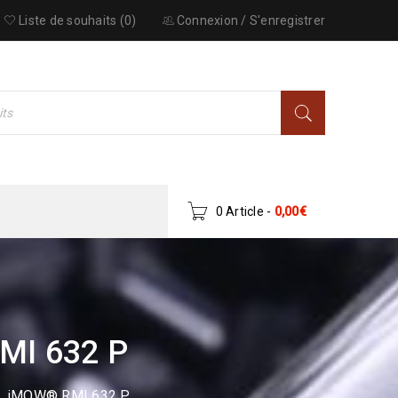
Liste de souhaits (0)
Connexion
/
S'enregistrer
0 Article
-
0,00
€
MI 632 P
HL iMOW® RMI 632 P