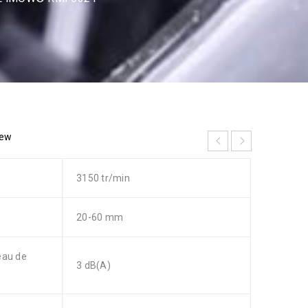
iew
3150 tr/min
20-60 mm
eau de
3 dB(A)