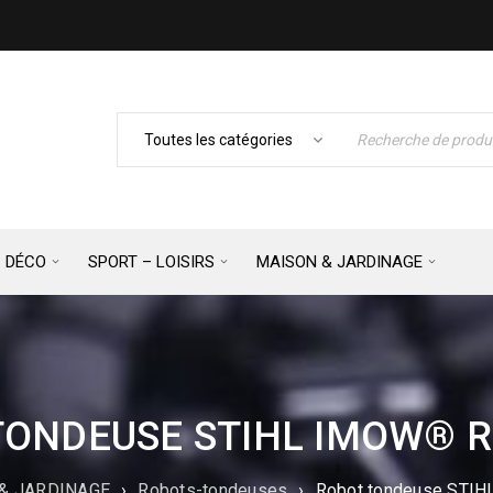
– DÉCO
SPORT – LOISIRS
MAISON & JARDINAGE
ONDEUSE STIHL IMOW® R
& JARDINAGE
›
Robots-tondeuses
›
Robot tondeuse STI