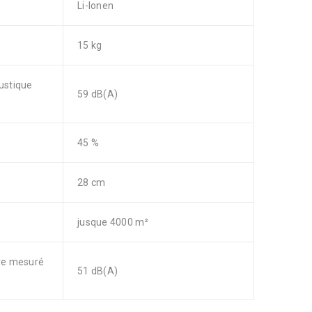
Li-Ionen
15 kg
ustique
59 dB(A)
45 %
28 cm
jusque 4000 m²
re mesuré
51 dB(A)