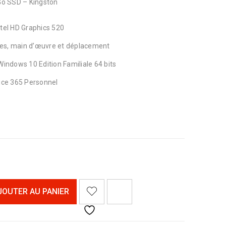
 Go SSD – Kingston
ntel HD Graphics 520
èces, main d’œuvre et déplacement
Windows 10 Edition Familiale 64 bits
fice 365 Personnel
<I CLASS="PE-7S-REFRESH-2"></I><SPAN CLASS="TS-TOOLTIP BUTTON-TOOLTIP">COMPARER</SPAN>
JOUTER AU PANIER