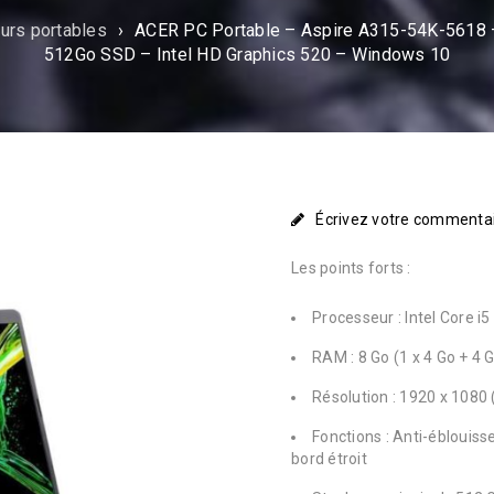
urs portables
›
ACER PC Portable – Aspire A315-54K-5618 
512Go SSD – Intel HD Graphics 520 – Windows 10
Écrivez votre commenta
Les points forts :
Processeur : Intel Core i
RAM : 8 Go (1 x 4 Go + 4 
Résolution : 1920 x 1080 
Fonctions : Anti-éblouis
bord étroit