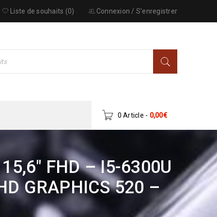
Liste de souhaits (0)
Connexion
/
S'enregistrer
0 Article
-
0,00
€
5,6″ FHD – I5-6300U
HD GRAPHICS 520 –