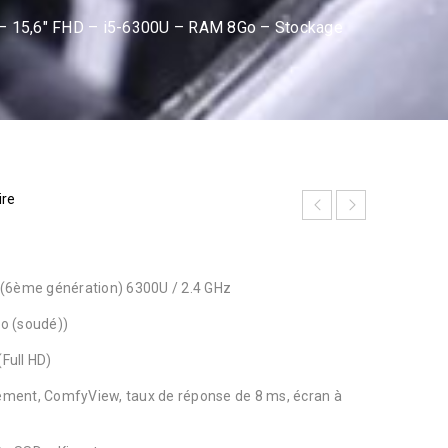
– 15,6″ FHD – i5-6300U – RAM 8Go – Stockage
ire
5 (6ème génération) 6300U / 2.4 GHz
Go (soudé))
(Full HD)
sement, ComfyView, taux de réponse de 8 ms, écran à