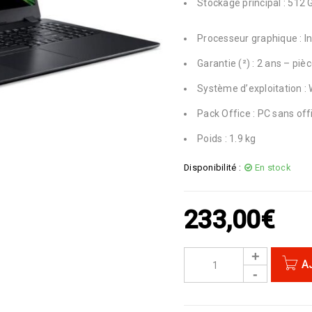
Stockage principal : 512
Processeur graphique : I
Garantie (²) : 2 ans – pi
Système d’exploitation : 
Pack Office : PC sans of
Poids : 1.9 kg
Disponibilité :
En stock
233,00
€
A