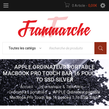
0 Article
-
0,00
€
APPLE ORDINATEUR PORTABLE
MACBOOK PRO TOUCH BAR 16 POUCES 1
TO SSD SILVER
Accueil
›
Informatique & Tablettes
›
Ordinateurs portables
›
APPLE Ordinateur portable
MacBook Pro Touch Bar 16 pouces 1 To SSD Silver