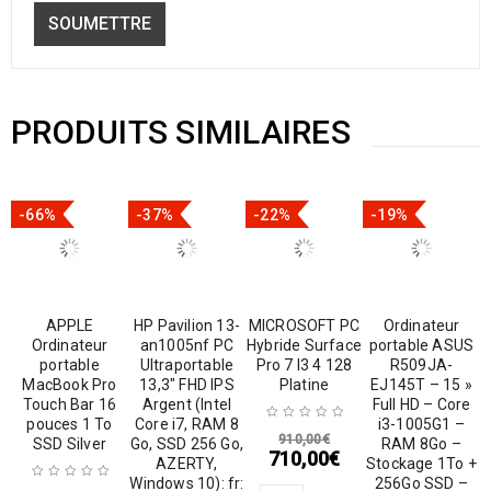
PRODUITS SIMILAIRES
-66%
-37%
-22%
-19%
APPLE
HP Pavilion 13-
MICROSOFT PC
Ordinateur
Ordinateur
an1005nf PC
Hybride Surface
portable ASUS
portable
Ultraportable
Pro 7 I3 4 128
R509JA-
MacBook Pro
13,3″ FHD IPS
Platine
EJ145T – 15 »
Touch Bar 16
Argent (Intel
Full HD – Core
pouces 1 To
Core i7, RAM 8
i3-1005G1 –
910,00
€
SSD Silver
Go, SSD 256 Go,
RAM 8Go –
710,00
€
AZERTY,
Stockage 1To +
Windows 10): fr:
256Go SSD –