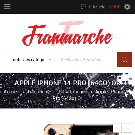
0 Article
-
0,00
€
APPLE IPHONE 11 PRO (64GO) OR
Accueil
›
Téléphonie
›
Smartphones
›
Apple iPhone 11
Pro (64Go) Or