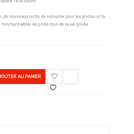
tateur 18 W fourni
 de nouveaux outils de retouche pour les photos et la
 fonctionnalités de protection de la vie privée
<I CLASS="PE-7S-REFRESH-2"></I><SPAN CLASS="TS-TOOLTIP BUTTON-TOOLTIP">COMPARER</SPAN>
JOUTER AU PANIER