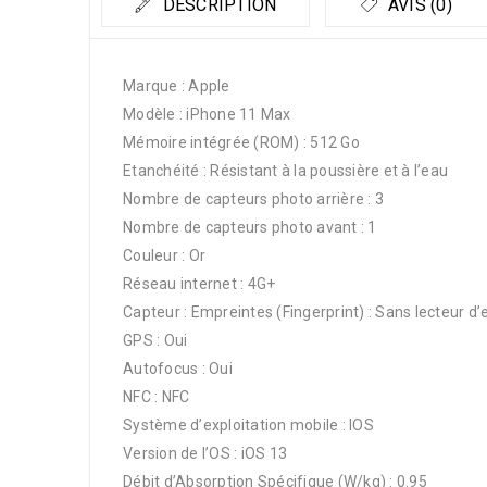
DESCRIPTION
AVIS (0)
Marque : Apple
Modèle : iPhone 11 Max
Mémoire intégrée (ROM) : 512 Go
Etanchéité : Résistant à la poussière et à l’eau
Nombre de capteurs photo arrière : 3
Nombre de capteurs photo avant : 1
Couleur : Or
Réseau internet : 4G+
Capteur : Empreintes (Fingerprint) : Sans lecteur d’
GPS : Oui
Autofocus : Oui
NFC : NFC
Système d’exploitation mobile : IOS
Version de l’OS : iOS 13
Débit d’Absorption Spécifique (W/kg) : 0.95