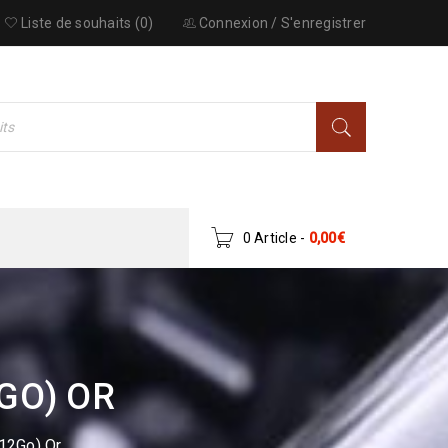
Liste de souhaits (0)
Connexion
/
S'enregistrer
0 Article
-
0,00
€
GO) OR
12Go) Or