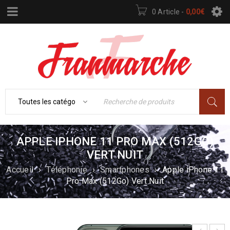
0 Article
-
0,00
€
APPLE IPHONE 11 PRO MAX (512GO)
VERT NUIT
Accueil
›
Téléphonie
›
Smartphones
›
Apple iPhone 11
Pro Max (512Go) Vert Nuit