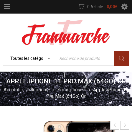
0 Article
-
0,00
€
APPLE IPHONE 11 PRO MAX (64GO) OR
Accueil
›
Téléphonie
›
Smartphones
›
Apple iPhone 11
Pro Max (64Go) Or