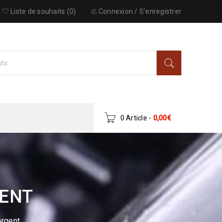
Liste de souhaits (0)
Connexion
/
S'enregistrer
0 Article
-
0,00
€
GENT
Argent