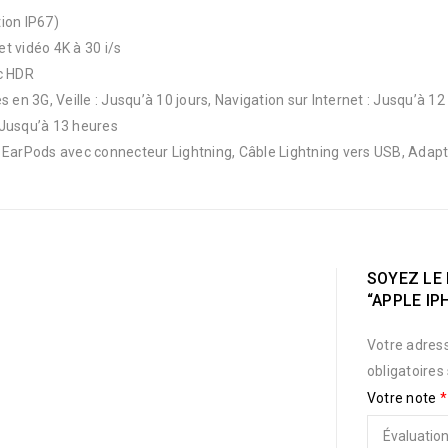
tion IP67)
t vidéo 4K à 30 i/s
c HDR
 en 3G, Veille : Jusqu’à 10 jours, Navigation sur Internet : Jusqu’à 
: Jusqu’à 13 heures
s EarPods avec connecteur Lightning, Câble Lightning vers USB, Ada
SOYEZ LE 
“APPLE IP
Votre adress
obligatoires
Votre note
*