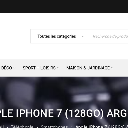
– DÉCO
SPORT – LOISIRS
MAISON & JARDINAGE
LE IPHONE 7 (128GO) AR
il
›
Téléphonie
›
Smartphones
›
Apple iPhone 7 (128Go) 