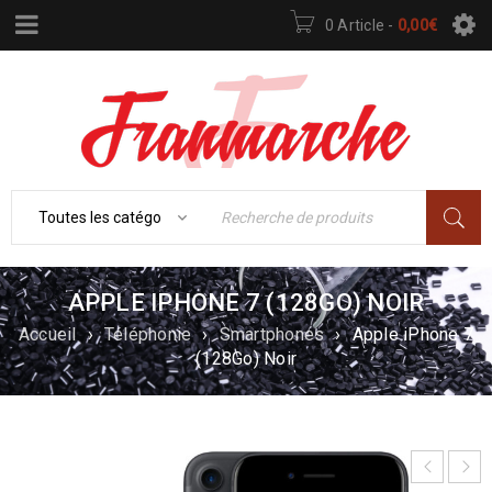
0 Article
-
0,00
€
APPLE IPHONE 7 (128GO) NOIR
Accueil
›
Téléphonie
›
Smartphones
›
Apple iPhone 7
(128Go) Noir