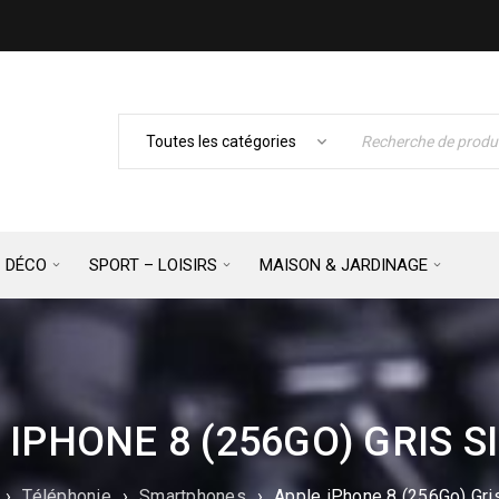
– DÉCO
SPORT – LOISIRS
MAISON & JARDINAGE
 IPHONE 8 (256GO) GRIS S
›
Téléphonie
›
Smartphones
›
Apple iPhone 8 (256Go) Gris