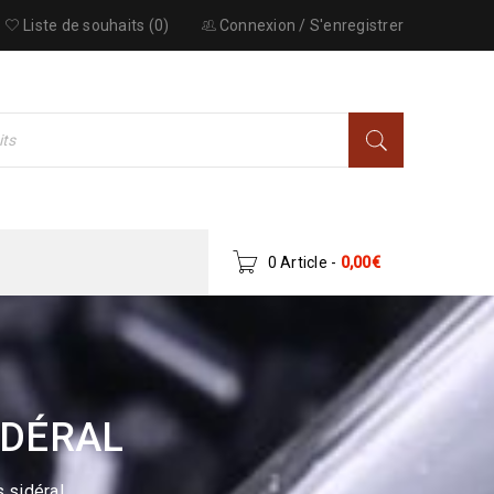
Liste de souhaits (0)
Connexion
/
S'enregistrer
0 Article
-
0,00
€
IDÉRAL
 sidéral