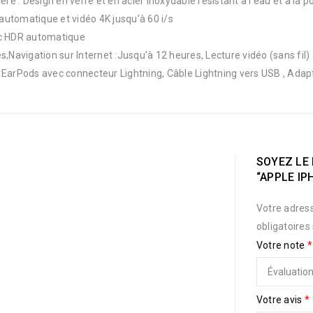
re : Design en verre et en acier inoxydable résistant à l’eau et à la p
utomatique et vidéo 4K jusqu’à 60 i/s
c HDR automatique
,Navigation sur Internet :Jusqu’à 12 heures, Lecture vidéo (sans fil)
s EarPods avec connecteur Lightning, Câble Lightning vers USB , Ad
SOYEZ LE 
“APPLE IP
Votre adress
obligatoires
Votre note
*
Votre avis
*