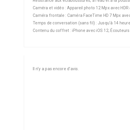
Résistance aux éclaboussures, à l’eau et à la poussiè
Caméra et vidéo : Appareil photo 12 Mpx avec HDR a
Caméra frontale : Caméra FaceTime HD 7 Mpx ave
Temps de conversation (sans fil) : Jusqu’à 14 heures
Contenu du coffret : iPhone avec iOS 12, Écouteur
Il n’y a pas encore d’avis.