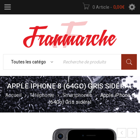
0 Article
-
0,00
€
APPLE IPHONE 8 (64GO) GRIS SIDÉRAL
Accueil
›
Téléphonie
›
Smartphones
›
Apple iPhone 8
(64Go) Gris sidéral