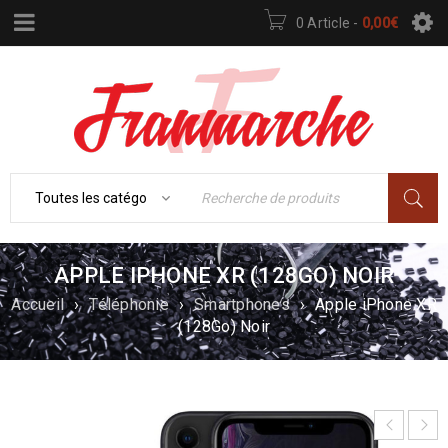
0 Article
-
0,00
€
APPLE IPHONE XR (128GO) NOIR
Accueil
›
Téléphonie
›
Smartphones
›
Apple iPhone XR
(128Go) Noir