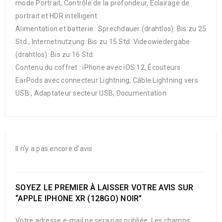
mode Portrait, Contrôle de la profondeur, Éclairage de
portrait et HDR intelligent
Alimentation et batterie : Sprechdauer (drahtlos): Bis zu 25
Std., Internet­nutzung: Bis zu 15 Std. Video­wiedergabe
(drahtlos): Bis zu 16 Std.
Contenu du coffret : iPhone avec iOS 12, Écouteurs
EarPods avec connecteur Lightning, Câble Lightning vers
USB , Adaptateur secteur USB, Documentation
Il n’y a pas encore d’avis.
SOYEZ LE PREMIER À LAISSER VOTRE AVIS SUR
“APPLE IPHONE XR (128GO) NOIR”
Votre adresse e-mail ne sera pas publiée.
Les champs