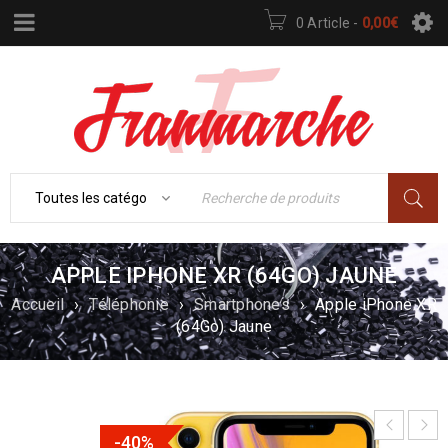
0 Article
-
0,00
€
APPLE IPHONE XR (64GO) JAUNE
Accueil
›
Téléphonie
›
Smartphones
›
Apple iPhone XR
(64Go) Jaune
-40%