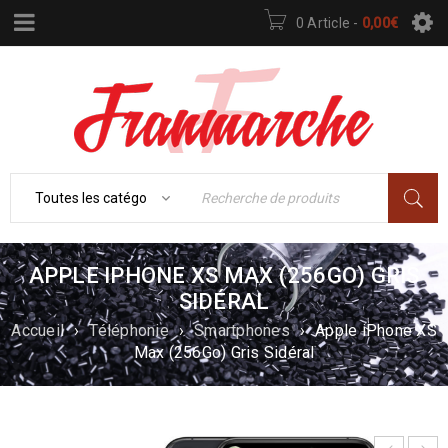
0 Article
-
0,00
€
APPLE IPHONE XS MAX (256GO) GRIS
SIDÉRAL
Accueil
›
Téléphonie
›
Smartphones
›
Apple iPhone XS
Max (256Go) Gris Sidéral